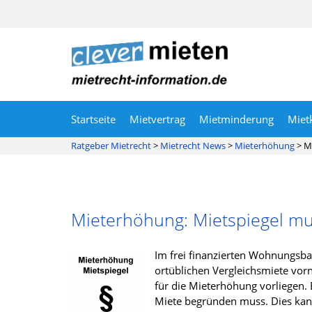
Startseite
Mietvertrag
Mietminderung
Miet
Ratgeber Mietrecht
>
Mietrecht News
>
Mieterhöhung
>
M
Mieterhöhung: Mietspiegel mu
Im frei finanzierten Wohnungsba
ortüblichen Vergleichsmiete vo
für die Mieterhöhung vorliegen. 
Miete begründen muss. Dies kan