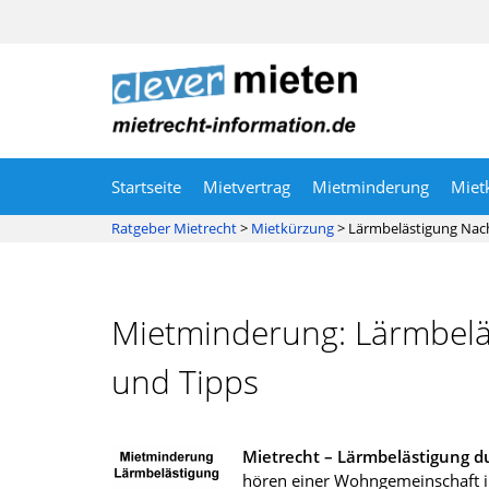
Startseite
Mietvertrag
Mietminderung
Miet
Ratgeber Mietrecht
>
Mietkürzung
>
Lärmbelästigung Nac
Mietminderung: Lärmbelä
und Tipps
Mietrecht – Lärmbelästigung d
hören einer Wohngemeinschaft i