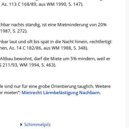
 Az. 113 C 168/89, aus WM 1990, S. 147).
hbar nachts ständig, ist eine Mietminderung von 20%
987, S. 272).
bar laut und oft bis spät in die Nacht hinein, rechtfertigt
en, Az. 14 C 182/86, aus WM 1988, S. 348).
 Altbau bewohnt, darf die Miete um 5% mindern, weil er
9 S 211/93, WM 1994, S. 463).
e sind nur für eine grobe Orientierung tauglich. Weitere
er mieten“:
Mietrecht Lärmbelästigung Nachbarn
.
Schimmelpilz